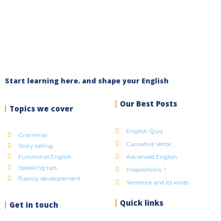
Start learning here. and shape your English
Our Best Posts
Topics we cover
English Quiz
Grammar
Causative Verbs
Story telling
Functional English
Advanced English
Speaking tips
Prepositions ?
fluency developement
Sentence and its kinds
Quick links
Get in touch