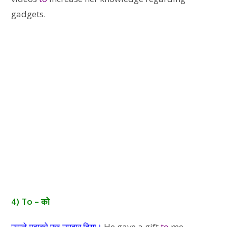
gadgets.
4) To – को
उसने मुझको एक उपहार दिया।
He gave a gift
to
me.